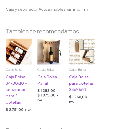
Caja y separador Autoarmables, sin imprimir
También te recomendamos…
Rango
de
precios:
desde
$ 1.283,00
hasta
$ 1.379,00
Cajas Bolsa
Cajas Bolsa
Cajas Bolsa
Caja Bolsa
Caja Bolsa
Caja Bolsa
34x30x10 +
Panal
para botellas
separador
34x10x10
$
1.283,00
-
$
1.379,00
para 3
+
$
1.266,00
+
IVA
botellas
IVA
$
2.781,00
+ IVA