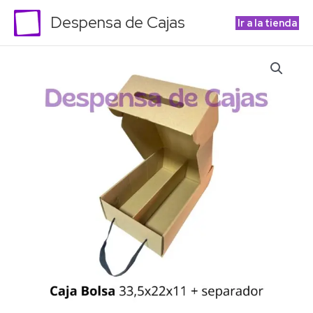
Ir
Despensa de Cajas
Ir a la tienda
al
contenido
Caja
Bolsa
33,5x22x11
+
separador
para
2
botellas
cantidad