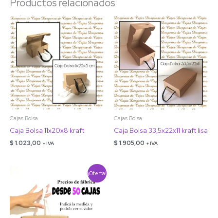
Productos relacionados
Cajas Bolsa
Cajas Bolsa
Caja Bolsa 11x20x8 kraft
Caja Bolsa 33,5x22x11 kraft lisa
$
1.023,00
$
1.905,00
+ IVA
+ IVA
Rango
¡Oferta!
de
precios:
desde
$ 818,00
hasta
$ 1.991,00