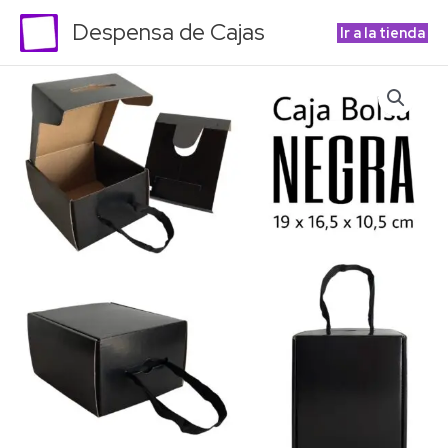
Ir
Despensa de Cajas
Ir a la tienda
al
contenido
Caja
Bolsa
NEGRA
para
mates
(Lisas)
10
UNIDADES
cantidad